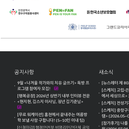
공지사항
새소식
9월 <나겨울 작가와의 치유 글쓰기> 독방 프
[뉴스레터 제 8
로그램 참여자 모집!
[스케치] 고립·
[행복공장] 2026년 상반기 내부 인터뷰 전문
에서 세상으로> 2차(
<현지현, 김스지 이사님, 청년 김기준님>
[스케치] 전성기
[스케치] 중랑구
[무료 워케이션] 홍천에서 끝내주는 여름방
램> (2026.05~0
학 보낼 사람 구합니다! (5~10인 이내 팀)
[참가후기] 나를 
[신청마감] 행정안전부 비영리민간단체 공익
월 (2026.07.04