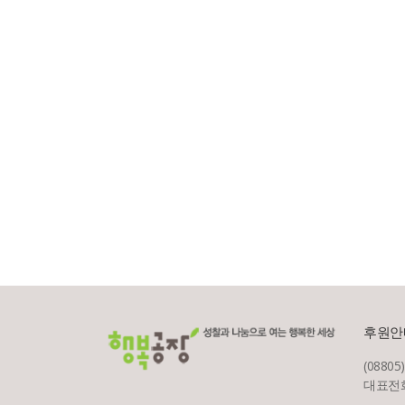
후원안
(08805
대표전화 :