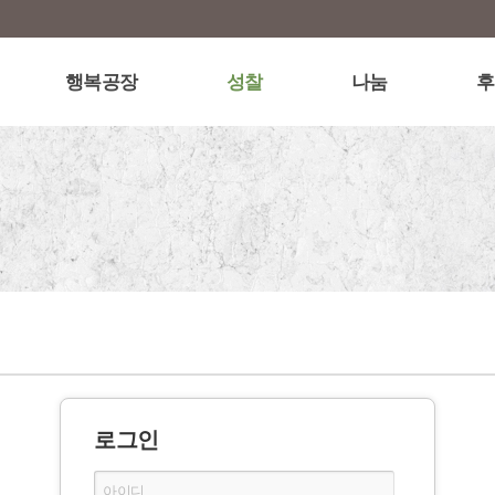
행복공장
성찰
나눔
후
로그인
아이디