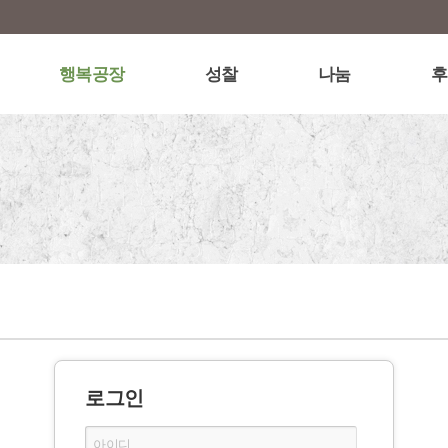
행복공장
성찰
나눔
후
로그인
아이디