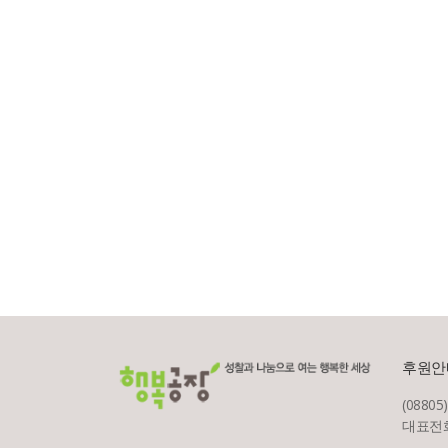
후원안
(08805
대표전화 :