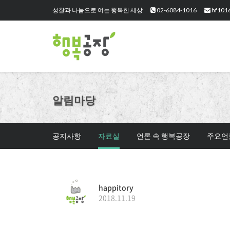
성찰과 나눔으로 여는 행복한 세상
02-6084-1016
hf101
알림마당
공지사항
자료실
언론 속 행복공장
주요언
happitory
2018.11.19