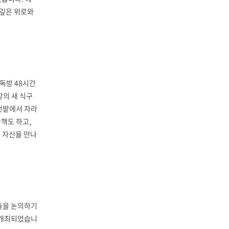
 깊은 위로와
 독방 48시간
의 새 식구
 텃밭에서 자라
책도 하고,
채 자신을 만나
획들을 논의하기
 개최되었습니