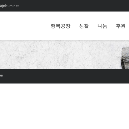
6@daum.net
행복공장
성찰
나눔
후원
론