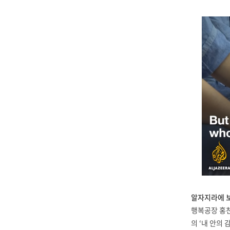
알자지라에 
행복공장 홍
의 ‘내 안의