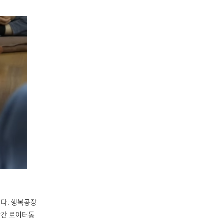
다. 행복공장
조만간 로이터통