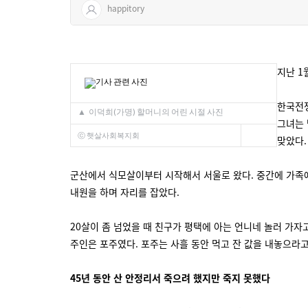
happitory
지난 1
한국전쟁
▲
이덕희(가명) 할머니의 어린 시절 사진
그녀는 
ⓒ 햇살사회복지회
맞았다.
군산에서 식모살이부터 시작해서 서울로 왔다. 중간에 가족에
내원을 하며 자리를 잡았다.
20살이 좀 넘었을 때 친구가 평택에 아는 언니네 놀러 가자
주인은 포주였다. 포주는 사흘 동안 먹고 잔 값을 내놓으라고
45년 동안 산 안정리서 죽으려 했지만 죽지 못했다