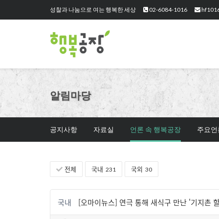
성찰과 나눔으로 여는 행복한 세상
02-6084-1016
hf101
알림마당
공지사항
자료실
언론 속 행복공장
주요언
전체
국내
국외
231
30
국내
[오마이뉴스] 연극 통해 새식구 만난 '기지촌 