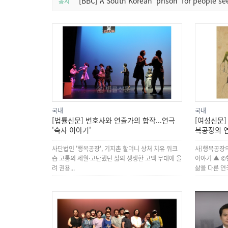
[BBC] A South Korean ‘prison’ for people s
공지
국내
국내
[법률신문] 변호사와 연출가의 합작...연극
[여성신문]
'숙자 이야기'
복공장의 
사단법인 '행복공장', 기지촌 할머니 상처 치유 워크
사)행복공장
숍 고통의 세월·고단했던 삶의 생생한 고백 무대에 올
이야기 ▲ ©
려 권용...
삶을 다룬 연극 