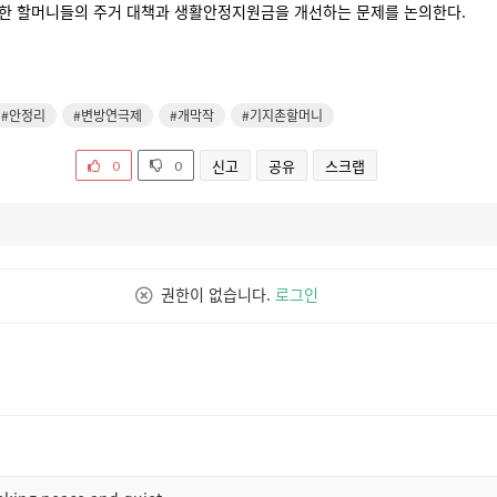
처한 할머니들의 주거 대책과 생활안정지원금을 개선하는 문제를 논의한다.
#안정리
#변방연극제
#개막작
#기지촌할머니
신고
공유
스크랩
0
0
권한이 없습니다.
로그인