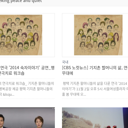
eeking peace and quiet
국내
 연극 '2014 숙자이야기' 공연_행
[CBS 노컷뉴스] 기지촌 할머니의 삶, 
연극치료 워크숍
무대에
의 연극치료 워크숍_ 기지촌 할머니들의
평택 기지촌 할머니들의 삶을 다룬 연극 '2014
행복공장 제공 평택 기지촌 할머니들의
이야기'가 11월 2일 오후 5시 서울여성플라자 
&lsqu...
홀 봄 무대에 오...