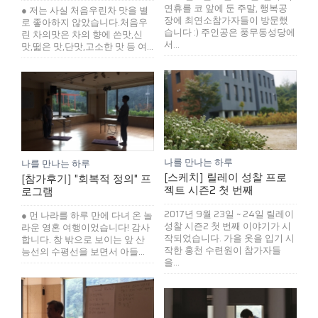
연휴를 코 앞에 둔 주말, 행복공
● 저는 사실 처음우린차 맛을 별
장에 최연소참가자들이 방문했
로 좋아하지 않았습니다.처음우
습니다 :) 주인공은 풍무동성당에
린 차의맛은 차의 향에 쓴맛,신
서...
맛,떫은 맛,단맛,고소한 맛 등 여...
나를 만나는 하루
나를 만나는 하루
[스케치] 릴레이 성찰 프로
[참가후기] "회복적 정의" 프
젝트 시즌2 첫 번째
로그램
2017년 9월 23일 ~ 24일 릴레이
● 먼 나라를 하루 만에 다녀 온 놀
성찰 시즌2 첫 번째 이야기가 시
라운 영혼 여행이었습니다! 감사
작되었습니다. 가을 옷을 입기 시
합니다. 창 밖으로 보이는 앞 산
작한 홍천 수련원이 참가자들
능선의 수평선을 보면서 아들...
을...