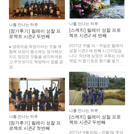
나를 만나는 하루
나를 만나는 하루
[스케치] 릴레이 성찰 프로
[참가후기] 릴레이 성찰 프
젝트 시즌2 세 번째
로젝트 시즌2 두번째
2017년 10월 14 ~ 15일은 릴레이
● 생애처음 독방이라는 것을 체
성찰 시즌2 세 번째 시간이었습
험해 보았다.평소에는 생각해보
니다. 작년에 심었던 국화는 이제
지도 않았던 것들을 생각하게됬
제법 커 향기로운 향기를 풍기...
고,무엇보다도 독방에서 잠을 굉
장...
나를 만나는 하루
[스케치] 릴레이 성찰 프로
나를 만나는 하루
젝트 시즌2 두번째
[참가후기] 릴레이 성찰 프
로젝트 시즌2 첫번째
2017년 9월30일 ~ 10월1일 추석