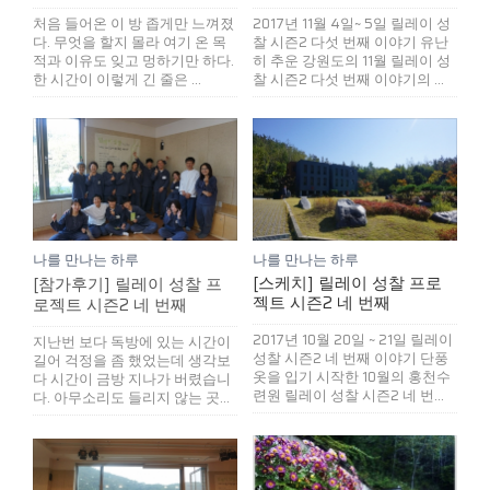
처음 들어온 이 방 좁게만 느껴졌
2017년 11월 4일~ 5일 릴레이 성
다. 무엇을 할지 몰라 여기 온 목
찰 시즌2 다섯 번째 이야기 유난
적과 이유도 잊고 멍하기만 하다.
히 추운 강원도의 11월 릴레이 성
한 시간이 이렇게 긴 줄은 ...
찰 시즌2 다섯 번째 이야기의 ...
나를 만나는 하루
나를 만나는 하루
[스케치] 릴레이 성찰 프로
[참가후기] 릴레이 성찰 프
젝트 시즌2 네 번째
로젝트 시즌2 네 번째
2017년 10월 20일 ~ 21일 릴레이
지난번 보다 독방에 있는 시간이
성찰 시즌2 네 번째 이야기 단풍
길어 걱정을 좀 했었는데 생각보
옷을 입기 시작한 10월의 홍천수
다 시간이 금방 지나가 버렸습니
련원 릴레이 성찰 시즌2 네 번...
다. 아무소리도 들리지 않는 곳...