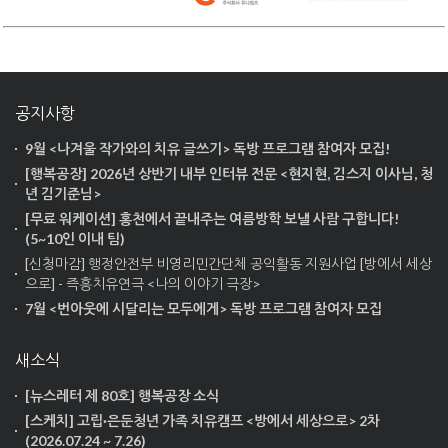
공지사항
9월 <나겨울 작가와의 치유 글쓰기> 독방 프로그램 참여자 모집!
[행복공장] 2026년 상반기 내부 인터뷰 전문 <현지현, 김스지 이사님, 청
년 김기준님>
[무료 워케이션] 홍천에서 끝내주는 여름방학 보낼 사람 구합니다!
(5~10인 이내 팀)
[신청마감] 행정안전부 비영리민간단체 공익활동 지원사업 [방에서 세상
으로] - 즉흥치유연극 <나의 이야기 극장>
7월 <번아웃에 시달리는 모두에게> 독방 프로그램 참여자 모집
새소식
[뉴스레터 제 80호] 행복공장 소식
[스케치] 고립·은둔청년 가족 치유캠프 <방에서 세상으로> 2차
(2026.07.24 ~ 7.26)