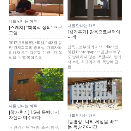
나를 만나는 하루
나를 만나는 하루
[스케치] "회복적 정의" 프로
[참가후기] 감옥으로부터의
그램
사색
2017년 9월9일~10일, 1박2일 동
감옥으로부터의 사색 Editor 안
안 관계회복의 중요성, 가해자와
하현 Photographer 김경수 누구
피해자 모두 치유할 수 있는데 목
도 방해하지 않는 1.5평짜리 방에
적을 둔 '회복적 정의'...
서 누린 최고의 자유. 독방에 갇
힌...
나를 만나는 하루
[참가후기] 1.5평 독방에서
나를 만나는 하루
자신과 마주하다
[동영상] 나와 세상을 바꾸
는 독방 24시간
내 안의 감옥 "욕망, 습관, 의무,