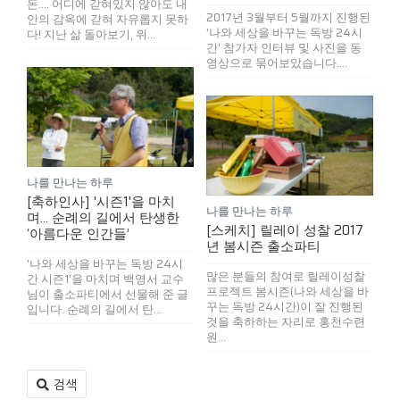
돈.... 어디에 갇혀있지 않아도 내
2017년 3월부터 5월까지 진행된
안의 감옥에 갇혀 자유롭지 못하
'나와 세상을 바꾸는 독방 24시
다! 지난 삶 돌아보기, 위...
간' 참가자 인터뷰 및 사진을 동
영상으로 묶어보았습니다....
나를 만나는 하루
[축하인사] '시즌1'을 마치
나를 만나는 하루
며... 순례의 길에서 탄생한
[스케치] 릴레이 성찰 2017
‘아름다운 인간들’
년 봄시즌 출소파티
'나와 세상을 바꾸는 독방 24시
많은 분들의 참여로 릴레이성찰
간 시즌1'을 마치며 백영서 교수
프로젝트 봄시즌(나와 세상을 바
님이 출소파티에서 선물해 준 글
꾸는 독방 24시간)이 잘 진행된
입니다. 순례의 길에서 탄...
것을 축하하는 자리로 홍천수련
원...
검색