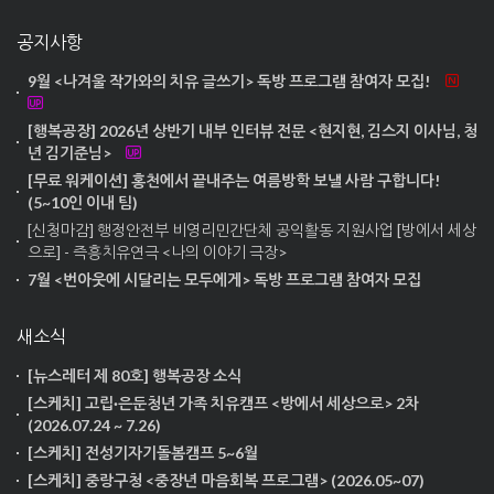
공지사항
9월 <나겨울 작가와의 치유 글쓰기> 독방 프로그램 참여자 모집!
[행복공장] 2026년 상반기 내부 인터뷰 전문 <현지현, 김스지 이사님, 청
년 김기준님>
[무료 워케이션] 홍천에서 끝내주는 여름방학 보낼 사람 구합니다!
(5~10인 이내 팀)
[신청마감] 행정안전부 비영리민간단체 공익활동 지원사업 [방에서 세상
으로] - 즉흥치유연극 <나의 이야기 극장>
7월 <번아웃에 시달리는 모두에게> 독방 프로그램 참여자 모집
새소식
[뉴스레터 제 80호] 행복공장 소식
[스케치] 고립·은둔청년 가족 치유캠프 <방에서 세상으로> 2차
(2026.07.24 ~ 7.26)
[스케치] 전성기자기돌봄캠프 5~6월
[스케치] 중랑구청 <중장년 마음회복 프로그램> (2026.05~07)