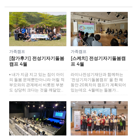
가족캠프
가족캠프
[참가후기] 전성기자기돌봄
[스케치] 전성기자기돌봄캠
캠프 4월
프 4월
▪ 내가 지금 지고 있는 짐이 아이
라이나전성기재단과 함께하는
의 돌봄 문제뿐만아니라 어릴 적
'전성기자기돌봄캠프' 올 한 해
부모와의 관계에서 비롯된 부분
동안 20회차의 캠프가 계획되어
도 상당히 크다는 것을 깨달았...
있는데요. 4월에는 돌봄가...