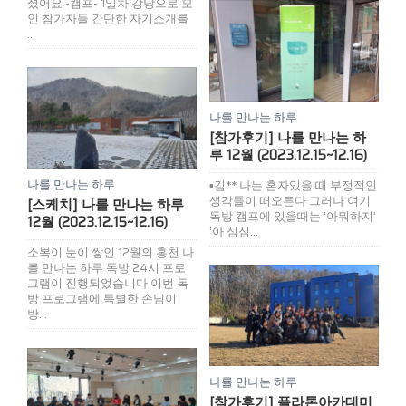
셨어요 -캠프- 1일차 강당으로 모
인 참가자들 간단한 자기소개를
...
나를 만나는 하루
[참가후기] 나를 만나는 하
루 12월 (2023.12.15~12.16)
나를 만나는 하루
▪김** 나는 혼자있을 때 부정적인
생각들이 떠오른다 그러나 여기
[스케치] 나를 만나는 하루
독방 캠프에 있을때는 ‘아뭐하지’
12월 (2023.12.15~12.16)
‘아 심심...
소복이 눈이 쌓인 12월의 홍천 나
를 만나는 하루 독방 24시 프로
그램이 진행되었습니다 이번 독
방 프로그램에 특별한 손님이
방...
나를 만나는 하루
[참가후기] 플라톤아카데미