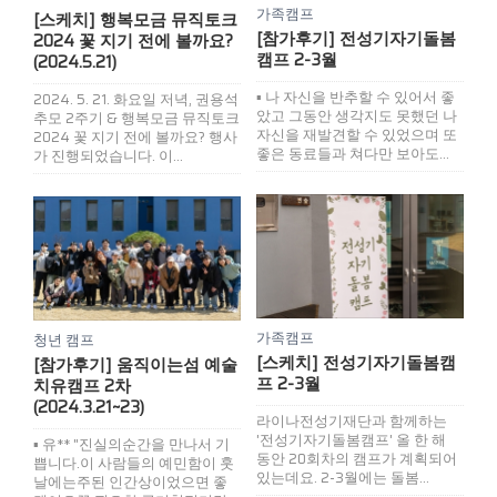
가족캠프
[스케치] 행복모금 뮤직토크
[참가후기] 전성기자기돌봄
2024 꽃 지기 전에 볼까요?
캠프 2-3월
(2024.5.21)
▪ 나 자신을 반추할 수 있어서 좋
2024. 5. 21. 화요일 저녁, 권용석
았고 그동안 생각지도 못했던 나
추모 2주기 & 행복모금 뮤직토크
자신을 재발견할 수 있었으며 또
2024 꽃 지기 전에 볼까요? 행사
좋은 동료들과 쳐다만 보아도...
가 진행되었습니다. 이...
가족캠프
청년 캠프
[스케치] 전성기자기돌봄캠
[참가후기] 움직이는섬 예술
프 2-3월
치유캠프 2차
(2024.3.21~23)
라이나전성기재단과 함께하는
'전성기자기돌봄캠프' 올 한 해
▪ 유** "진실의순간을 만나서 기
동안 20회차의 캠프가 계획되어
쁩니다.이 사람들의 예민함이 훗
있는데요. 2-3월에는 돌봄...
날에는주된 인간상이었으면 좋