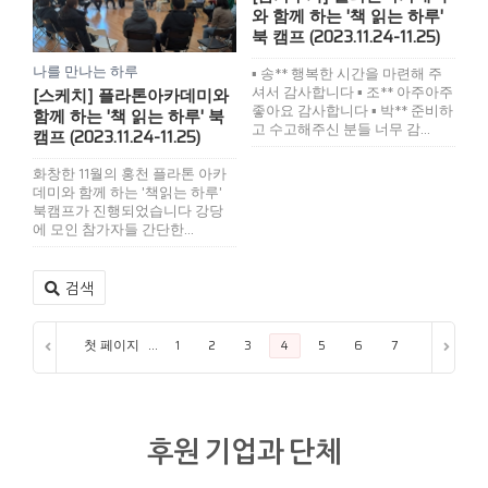
와 함께 하는 '책 읽는 하루'
북 캠프 (2023.11.24-11.25)
나를 만나는 하루
▪ 송** 행복한 시간을 마련해 주
셔서 감사합니다 ▪ 조** 아주아주
[스케치] 플라톤아카데미와
좋아요 감사합니다 ▪ 박** 준비하
함께 하는 '책 읽는 하루' 북
고 수고해주신 분들 너무 감...
캠프 (2023.11.24-11.25)
화창한 11월의 홍천 플라톤 아카
데미와 함께 하는 '책읽는 하루'
북캠프가 진행되었습니다 강당
에 모인 참가자들 간단한...
검색
첫 페이지
...
1
2
3
4
5
6
7
8
9
후원 기업과 단체