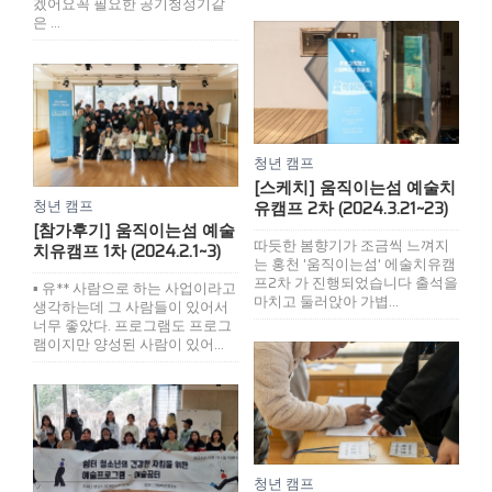
겠어요꼭 필요한 공기청정기같
은 ...
청년 캠프
[스케치] 움직이는섬 예술치
청년 캠프
유캠프 2차 (2024.3.21~23)
[참가후기] 움직이는섬 예술
따듯한 봄향기가 조금씩 느껴지
치유캠프 1차 (2024.2.1~3)
는 홍천 '움직이는섬' 에술치유캠
프2차 가 진행되었습니다 출석을
▪ 유** 사람으로 하는 사업이라고
마치고 둘러앉아 가볍...
생각하는데 그 사람들이 있어서
너무 좋았다. 프로그램도 프로그
램이지만 양성된 사람이 있어...
청년 캠프