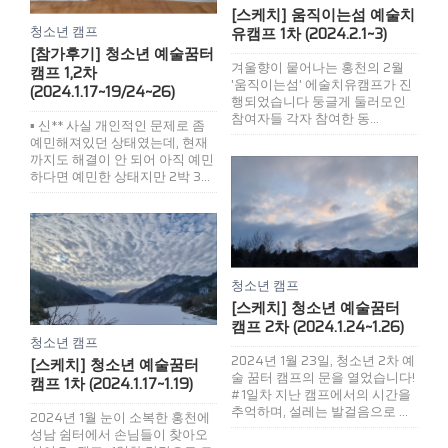
[스케치] 움직이는섬 예술치
청소년 캠프
유캠프 1차 (2024.2.1~3)
[참가후기] 청소년 예술꿈터
겨울향이 뭍어나는 홍천의 2월
캠프 1,2차
'움직이는섬' 에술치유캠프가 진
(2024.1.17~19/24~26)
행되었습니다 둥글게 둘러모인
참여자들 각자 참여한 동...
▪ 신** 사실 개인적인 문제로 좀
예민해져있던 상태였는데, 현재
까지도 해결이 안 되어 아직 예민
하다면 예민한 상태지만 2박 3...
청소년 캠프
[스케치] 청소년 예술꿈터
캠프 2차 (2024.1.24~1.26)
청소년 캠프
2024년 1월 23일, 청소년 2차 예
[스케치] 청소년 예술꿈터
술 꿈터 캠프의 문을 열었습니다!
캠프 1차 (2024.1.17~1.19)
#1일차 지난 캠프에서의 시간을
추억하며, 설레는 발걸음으로 ...
2024년 1월 눈이 소복한 홍천에
성남 쉼터에서 손님들이 찾아오