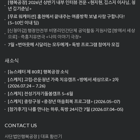
[행복공장] 2026년 상반기 내부 인터뷰 전문 <현지현, 김스지 이사님, 청
년 김기준님>
[무료 워케이션] 홍천에서 끝내주는 여름방학 보낼 사람 구합니다!
(5~10인 이내 팀)
[신청마감] 행정안전부 비영리민간단체 공익활동 지원사업 [방에서 세상
으로] - 즉흥치유연극 <나의 이야기 극장>
7월 <번아웃에 시달리는 모두에게> 독방 프로그램 참여자 모집
새소식
[뉴스레터 제 80호] 행복공장 소식
[스케치] 고립·은둔청년 가족 치유캠프 <방에서 세상으로> 2차
(2026.07.24 ~ 7.26)
[스케치] 전성기자기돌봄캠프 5~6월
[스케치] 중랑구청 <중장년 마음회복 프로그램> (2026.05~07)
[참가후기] 나를 만나는 하루, 독방 24시간 7월 (2026.07.04~05)
CONTACT US
사단법인행복공장 | 대표 황선기