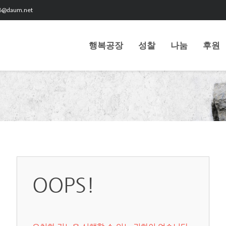
6@daum.net
행복공장
성찰
나눔
후원
OOPS!