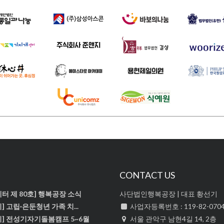
식
CONTACT US
터 제 80호] 행복공장 소식
사단법인행복공장 | 대표 황선기
] 고립·은둔청년 가족 치...
사업자등록번호 : 119-82-070
치] 전성기자기돌봄캠프 5~6월
서울 관악구 남현4길 14, 2층