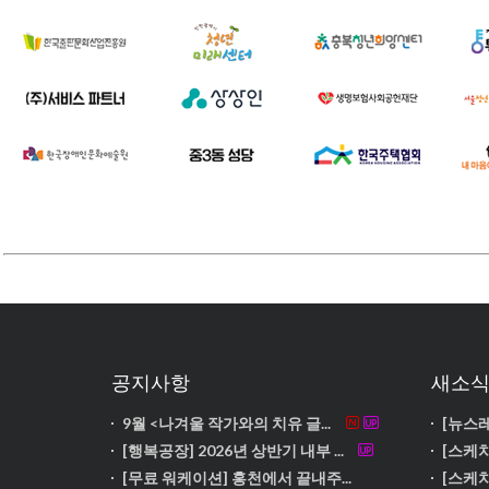
공지사항
새소
9월 <나겨울 작가와의 치유 글...
[뉴스레
[행복공장] 2026년 상반기 내부 ...
[스케치
[무료 워케이션] 홍천에서 끝내주...
[스케