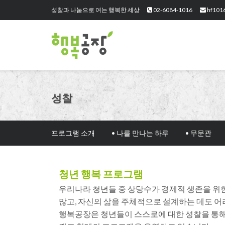
성찰과 나눔으로 여는 행복한 세상
02-6084-1016
hf101
성찰
프로그램 소개
• 나를 만나는 하루
• 무문관
청년 행복 프로그램
우리나라 청년들 중 상당수가 경제적 생존을 위한
많고, 자신의 삶을 주체적으로 설계하는 데도 어
행복공장은 청년들이 스스로에 대한 성찰을 통해 