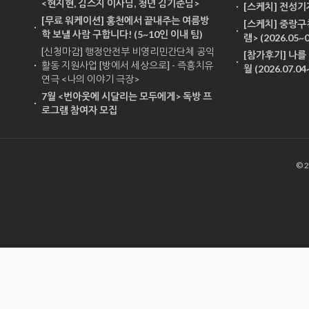
<현지현, 김스지 이사님, 청년 김기준님>
[스케치] 전성기
[무료 워케이션] 홍천에서 끝내주는 여름방
[스케치] 중랑구
학 보낼 사람 구합니다! (5~10인 이내 팀)
램> (2026.05~0
[신청마감] 행정안전부 비영리민간단체 공익
[참가후기] 나를 
활동 지원사업 [방에서 세상으로] - 즉흥치유
월 (2026.07.04
연극 <나의 이야기 극장>
7월 <번아웃에 시달리는 모두에게> 독방 프
로그램 참여자 모집
© 2