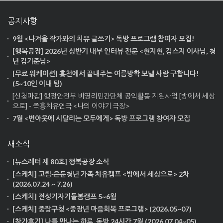
공지사항
9월 <나겨울 작가와의 치유 글쓰기> 독방 프로그램 참여자 모집!
[행복공장] 2026년 상반기 내부 인터뷰 전문 <현지현, 김스지 이사님, 청
년 김기준님>
[무료 워케이션] 홍천에서 끝내주는 여름방학 보낼 사람 구합니다!
(5~10인 이내 팀)
[신청마감] 행정안전부 비영리민간단체 공익활동 지원사업 [방에서 세상
으로] - 즉흥치유연극 <나의 이야기 극장>
7월 <번아웃에 시달리는 모두에게> 독방 프로그램 참여자 모집
새소식
[뉴스레터 제 80호] 행복공장 소식
[스케치] 고립·은둔청년 가족 치유캠프 <방에서 세상으로> 2차
(2026.07.24 ~ 7.26)
[스케치] 전성기자기돌봄캠프 5~6월
[스케치] 중랑구청 <중장년 마음회복 프로그램> (2026.05~07)
[참가후기] 나를 만나는 하루, 독방 24시간 7월 (2026.07.04~05)