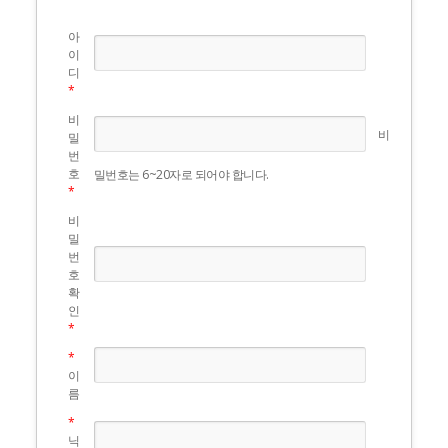
호방침을 통하여 회원께서 제공하시는 개
인정보가 어떠한 용도와 방식으로 이용되
아
고 있으며 개인정보보호를 위해 어떠한 조
이
치가 취해지고 있는지 알려드립니다.
디
*
□ 개인정보 수집에 대한 동의
비
비
밀
(사)행복공장은 회원께서 인터넷 (사)행복공
번
호
밀번호는 6~20자로 되어야 합니다.
장의 개인정보보호방침 또는 이용약관의
*
내용에 대해 「동의한다」버튼 또는 「동
비
의하지 않는다」버튼을 클릭할 수 있는 절
밀
차를 마련하여, 「동의한다」버튼을 클릭
번
하면 개인정보 수집에 대해 동의한 것으로
호
확
간주합니다.
인
*
□ 개인정보의 수집목적 및 이용목적
*
인터넷(사)행복공장은 회원가입시 서비스
이
름
이용을 위해 필요한 최소한의 개인정보만
*
을 수집합니다. 회원이 인터넷행복공장의
닉