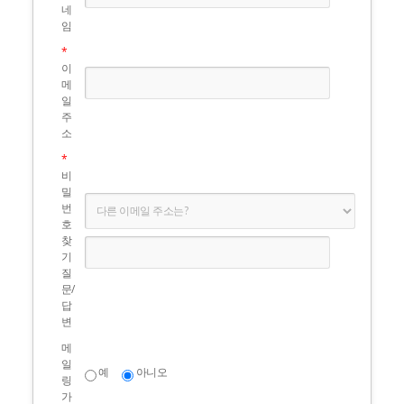
서비스를 이용하기 위해서는 회원가입시
네
이름, 주소, 생년월일, 이메일, 집전화, 직장
임
전화, 이동전화, 가입경로, 직업, 우편물 수
*
령여부, 관심분야를 입력하셔야 합니다. 개
이
메
인정보 항목별 구체적인 수집목적 및 이용
일
목적은 다음과 같습니다.
주
소
*
- 성명, 아이디, 비밀번호, 생년월일 : 본인 식
비
별 절차에 이용
밀
번
- 이메일주소, 전화번호 : 회원과의 원활한
호
찾
의사소통 경로 확보, 인터넷행복공장 활동
기
안내
질
문/
- 주소, 전화번호 : 회원소식지 등을 보내기
답
변
위해
메
- 가입경로 : 적정한 회원참여 방안 소개 및
일
예
아니오
링
신입회원 모집을 위한 기초통계자료로 이
가