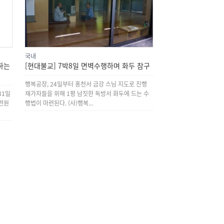
국내
하는
[현대불교] 7박8일 면벽수행하며 화두 참구
행복공장, 24일부터 홍천서 금강 스님 지도로 진행
31일
재가자들을 위해 1평 남짓한 독방서 화두에 드는 수
련원
행법이 마련된다. (사)행복...