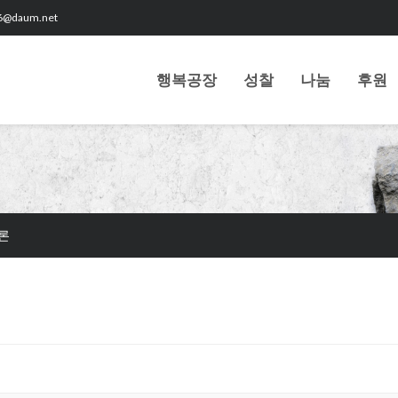
6@daum.net
행복공장
성찰
나눔
후원
론