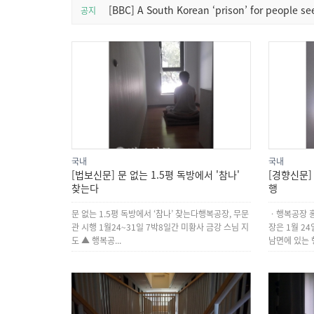
[BBC] A South Korean ‘prison’ for people s
공지
국내
국내
[법보신문] 문 없는 1.5평 독방에서 '참나'
[경향신문]
찾는다
행
문 없는 1.5평 독방에서 ‘참나’ 찾는다행복공장, 무문
ㆍ행복공장 홍
관 시행 1월24~31일 7박8일간 미황사 금강 스님 지
장은 1월 2
도 ▲ 행복공...
남면에 있는 