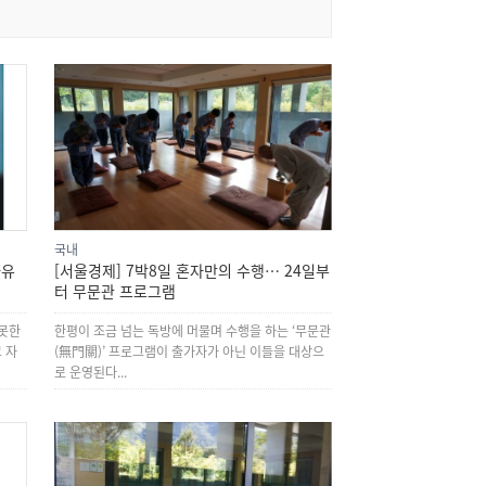
국내
자유
[서울경제] 7박8일 혼자만의 수행… 24일부
터 무문관 프로그램
 못한
한평이 조금 넘는 독방에 머물며 수행을 하는 ‘무문관
 자
(無門關)’ 프로그램이 출가자가 아닌 이들을 대상으
로 운영된다...