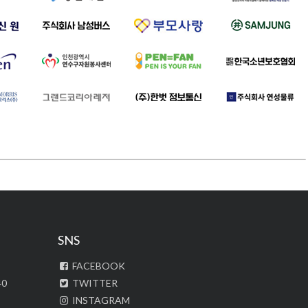
SNS
FACEBOOK
40
TWITTER
INSTAGRAM