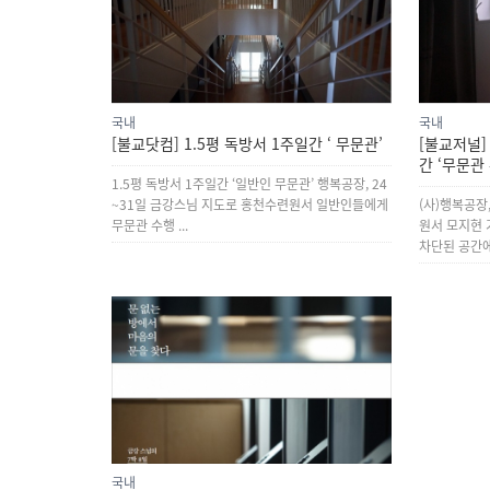
국내
국내
[불교닷컴] 1.5평 독방서 1주일간 ‘ 무문관’
[불교저널]
간 ‘무문관
1.5평 독방서 1주일간 ‘일반인 무문관’ 행복공장, 24
~31일 금강스님 지도로 홍천수련원서 일반인들에게
(사)행복공장
무문관 수행 ...
원서 모지현 기
차단된 공간에
국내