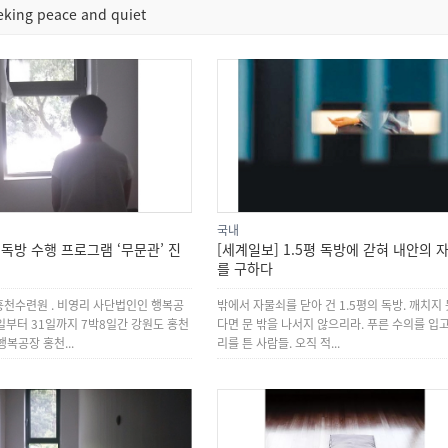
eeking peace and quiet
국내
 독방 수행 프로그램 ‘무문관’ 진
[세계일보] 1.5평 독방에 갇혀 내안의 
를 구하다
천수련원 . 비영리 사단법인인 행복공
밖에서 자물쇠를 닫아 건 1.5평의 독방. 깨치지
4일부터 31일까지 7박8일간 강원도 홍천
다면 문 밖을 나서지 않으리라. 푸른 수의를 입고
행복공장 홍천...
리를 튼 사람들. 오직 적...