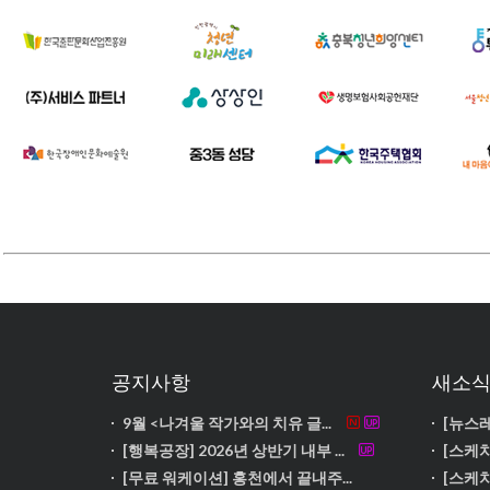
공지사항
새소
9월 <나겨울 작가와의 치유 글...
[뉴스레
[행복공장] 2026년 상반기 내부 ...
[스케치
[무료 워케이션] 홍천에서 끝내주...
[스케