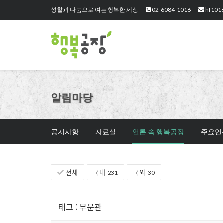
성찰과 나눔으로 여는 행복한 세상
02-6084-1016
hf101
알림마당
공지사항
자료실
언론 속 행복공장
주요언
전체
국내
국외
231
30
태그
:
무문관