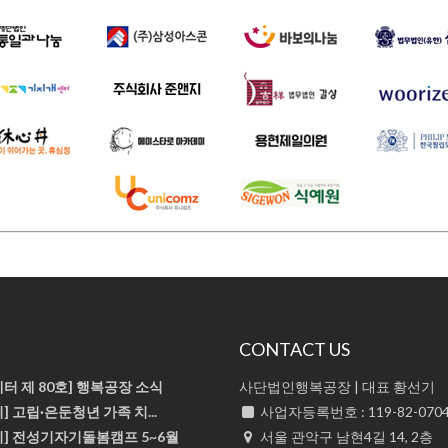
식
CONTACT US
터 제 80호] 행복공장 소식
사단법인행복공장 | 대표 황선기
] 고립·은둔청년 가족 치...
사업자등록번호 : 119-82-070
치] 전성기자기돌봄캠프 5~6월
서울 관악구 남현4길 14, 2층