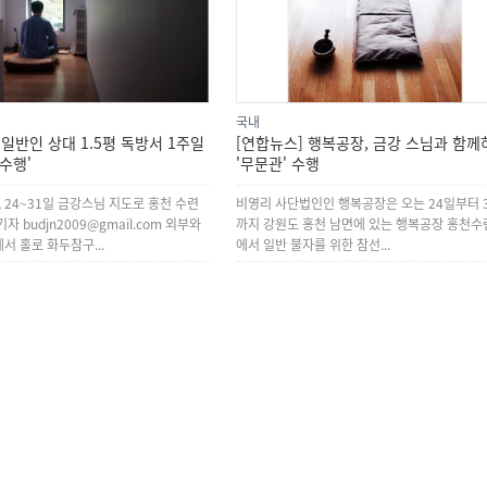
국내
 일반인 상대 1.5평 독방서 1주일
[연합뉴스] 행복공장, 금강 스님과 함께
 수행'
'무문관' 수행
, 24~31일 금강스님 지도로 홍천 수련
비영리 사단법인인 행복공장은 오는 24일부터 
자 budjn2009@gmail.com 외부와
까지 강원도 홍천 남면에 있는 행복공장 홍천수
서 홀로 화두참구...
에서 일반 불자를 위한 참선...