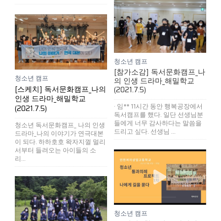
청소년 캠프
[참가소감] 독서문화캠프_나
청소년 캠프
의 인생 드라마_해밀학교
[스케치] 독서문화캠프_나의
(2021.7.5)
인생 드라마_해밀학교
· 임** 11시간 동안 행복공장에서
(2021.7.5)
독서캠프를 했다. 일단 선생님분
들에게 너무 감사하다는 말씀을
청소년 독서문화캠프_ 나의 인생
드리고 싶다. 선생님 ...
드라마_나의 이야기가 연극대본
이 되다. 하하호호 왁자지껄 멀리
서부터 들려오는 아이들의 소
리...
청소년 캠프