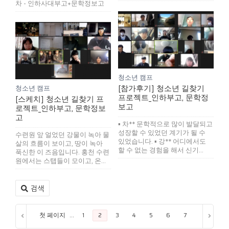
차 - 인하사대부고+문학정보고
청소년 캠프
[참가후기] 청소년 길찾기
청소년 캠프
프로젝트_인하부고, 문학정
[스케치] 청소년 길찾기 프
보고
로젝트_인하부고, 문학정보
고
▪ 차** 문학적으로 많이 발달되고
성장할 수 있었던 계기가 될 수
수련원 앞 얼었던 강물이 녹아 물
있었습니다. ▪ 강** 어디에서도
살의 흐름이 보이고, 땅이 녹아
할 수 없는 경험을 해서 신기...
푹신한 이 즈음입니다. 홍천 수련
원에서는 스탭들이 모이고, 온...
검색
첫 페이지
...
...
끝 페이
1
2
3
4
5
6
7