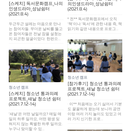
[스케치] 독서문화캠프_나의
의인생드라마_성남쉼터
인생드라마_성남쉼터
(2021.8.4)
(2021.8.4)
º 전** 독서문화캠프에서 오직
두근두근 설레는 마음으로 만나
‘책’이나 ‘독서’에 관한 내용 즉, 책
는 참여자들. 무더운 날씨를 뚫고
읽기와 같은 내용으로 프로그...
온 참여자들은 전날 잠을 설쳤는
지 피곤한 얼굴이었다. 한편으...
청소년 캠프
[참가후기] 청소년 통과의례
청소년 캠프
프로젝트_새날 청소년 쉼터
[스케치] 청소년 통과의례
(2021.7.12-14)
프로젝트_새날 청소년 쉼터
(2021.7.12-14)
· 이** 처음에는 오기 싫어서 기분
도 꿀꿀하게 왔는데 보니까 공연
'새날'은 어떤 날일까요? 매일 매
이랑 여러 가지 놀이도 있었고 여
일의 하루 일까요, 어떤 평생 잊
러 가지 신기한 프로...
혀지지 않는 특별한 하루 일까요.
누구나 맞이할 수 있...