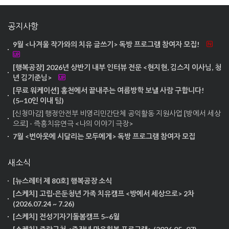
공지사항
9월 <나겨울 작가와의 치유 글쓰기> 독방 프로그램 참여자 모집!
[행복공장] 2026년 상반기 내부 인터뷰 전문 <현지현, 김스지 이사님, 청
년 김기준님>
[무료 워케이션] 홍천에서 끝내주는 여름방학 보낼 사람 구합니다!
(5~10인 이내 팀)
[신청마감] 행정안전부 비영리민간단체 공익활동 지원사업 [방에서 세상
으로] - 즉흥치유연극 <나의 이야기 극장>
7월 <번아웃에 시달리는 모두에게> 독방 프로그램 참여자 모집
새소식
[뉴스레터 제 80호] 행복공장 소식
[스케치] 고립·은둔청년 가족 치유캠프 <방에서 세상으로> 2차
(2026.07.24 ~ 7.26)
[스케치] 전성기자기돌봄캠프 5~6월