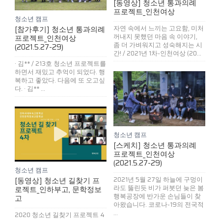
[동영상] 청소년 통과의례
프로젝트_인천여상
청소년 캠프
[참가후기] 청소년 통과의례
자연 속에서 느끼는 고요함, 미처
꺼내지 못했던 마음 속 이야기,
프로젝트_인천여상
좀 더 가벼워지고 성숙해지는 시
(2021.5.27-29)
간! / 2021년 1차-인천여상 (20...
· 김** / 213호 청소년 프로젝트를
하면서 재밌고 추억이 되었다. 행
복하고 좋았다. 다음에 또 오고싶
다. · 김** ...
청소년 캠프
[스케치] 청소년 통과의례
프로젝트_인천여상
(2021.5.27-29)
청소년 캠프
[동영상] 청소년 길찾기 프
2021년 5월 27일 하늘에 구멍이
라도 뚫린듯 비가 퍼붓던 늦은 봄
로젝트_인하부고, 문학정보
행복공장에 반가운 손님들이 찾
고
아왔습니다. 코로나-19의 전국적
...
2020 청소년 길찾기 프로젝트 4