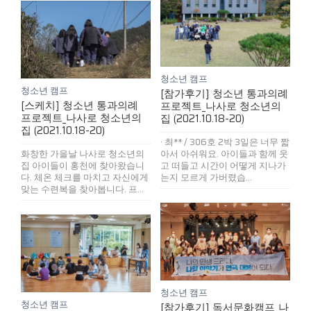
청소년 캠프
청소년 캠프
[참가후기] 청소년 통과의례
[스케치] 청소년 통과의례
프로젝트_나사로 청소년의
프로젝트_나사로 청소년의
집 (2021.10.18-20)
집 (2021.10.18-20)
· 최** / 306호 2박 3일은 너무 짧
화창한 가을날 나사로 청소년의
아서 아쉬워요. 아이들과 함께 웃
집 아이들이 홍천에 찾아왔습니
고 떠들고 시간이 어떻게 지나가
다. 체온 체크를 마치고 자신에게
는지 모르게 가버렸습...
맞는 수련복을 찾아봅니다. 프...
청소년 캠프
청소년 캠프
[참가후기] 독서문화캠프_나