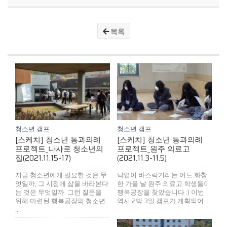
목록
청소년 캠프
청소년 캠프
[스케치] 청소년 통과의례
[스케치] 청소년 통과의례
프로젝트_나사로 청소년의
프로젝트_원주 의료고
집(2021.11.15-17)
(2021.11.3-11.5)
지금 청소년에게 필요한 것은 무
낙엽이 바스락거리는 어느 화창
엇일까, 그 시점에 삶을 바라본다
한 가을 날 원주 의료고 학생들이
는 것은 무엇일까. 그런 질문을
행복공장을 찾았습니다 :) 이번
위해 마련된 행복공장의 청소년
역시 2박 3일 캠프가 계획되어 ...
...