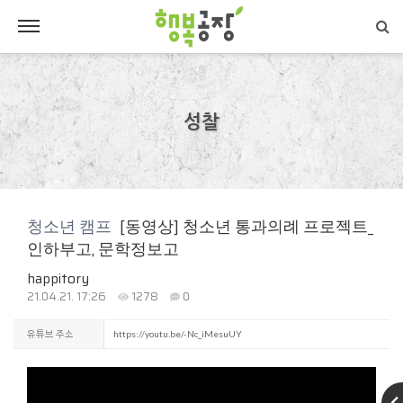
성찰
청소년 캠프
[동영상] 청소년 통과의례 프로젝트_
인하부고, 문학정보고
happitory
21.04.21. 17:26
1278
0
유튜브 주소
https://youtu.be/-Nc_iMesuUY