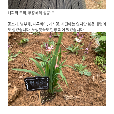
해피와 토리. 무장해제 심쿵~*
꽃소개. 범부채, 사루비아, 가시꽃. 사진에는 없지만 붉은 패랭이
도 심었습니다. 노랑붓꽃도 한창 피어 있었습니다.