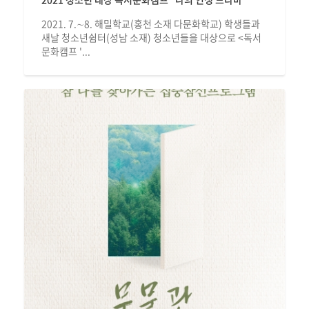
2021. 7.∼8. 해밀학교(홍천 소재 다문화학교) 학생들과
새날 청소년쉼터(성남 소재) 청소년들을 대상으로 <독서
문화캠프 '...