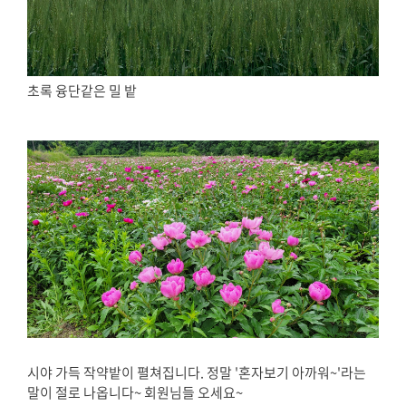
초록 융단같은 밀 밭
시야 가득 작약밭이 펼쳐집니다. 정말 '혼자보기 아까워~'라는
말이 절로 나옵니다~ 회원님들 오세요~