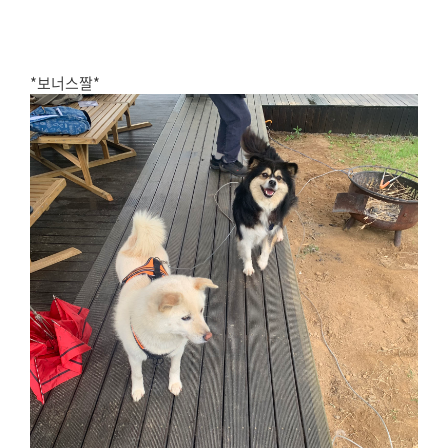
*보너스짤*