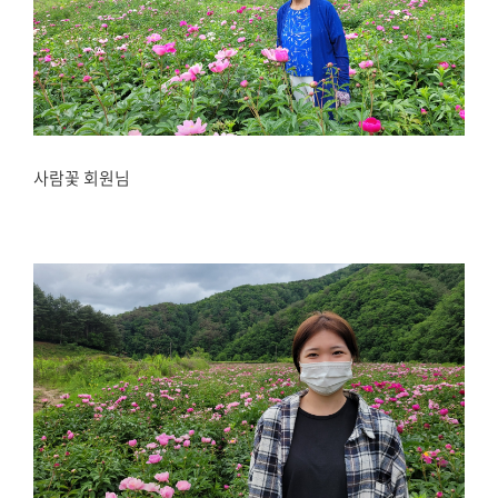
사람꽃 회원님