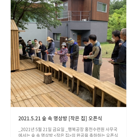
2021.5.21 숲 속 명상방 [작은 집] 오픈식
_2021년 5월 21일 금요일 _행복공장 홍천수련원 사무국
에서는 숲 속 명상방 <작은 집>의 완공을 축하하는 오픈식