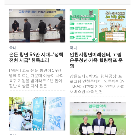
국내
국내
은둔 청년 54만 시대…"정책
인천시청년미래센터, 고립
전환 시급" 한목소리
은둔청년·가족 힐링캠프 운
영
[ 앵커 ] 고립·은둔 청년이 54만
명에 이르는 가운데 이들이 사회
강원도서 2박3일 '행복공장' 프
복귀 지원을 받더라도 4년 안에
로그램 인천투데이=인투아이(IN
절반 이상은 다시 은둔...
TO-AI)·김현철 기자│인천시사회
서비스원 소속 인천...