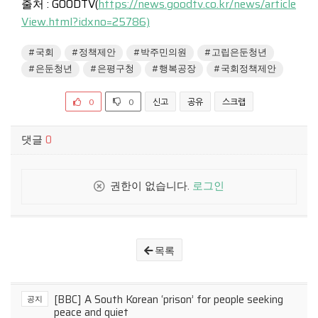
출처 : GOODTV(
https://news.goodtv.co.kr/news/article
View.html?idxno=25786)
#국회
#정책제안
#박주민의원
#고립은둔청년
#은둔청년
#은평구청
#행복공장
#국회정책제안
0
0
신고
공유
스크랩
댓글
0
권한이 없습니다.
로그인
목록
[BBC] A South Korean ‘prison’ for people seeking
공지
peace and quiet