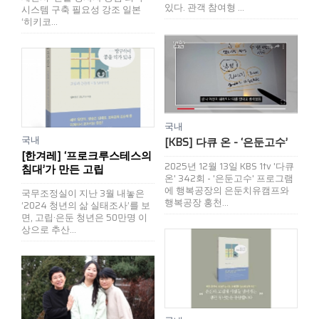
있다. 관객 참여형 ...
시스템 구축 필요성 강조 일본
‘히키코...
국내
국내
[KBS] 다큐 온 - ‘은둔고수’
[한겨레] ‘프로크루스테스의
2025년 12월 13일 KBS 1tv '다큐
침대’가 만든 고립
온' 342회 - '은둔고수' 프로그램
에 행복공장의 은둔치유캠프와
국무조정실이 지난 3월 내놓은
행복공장 홍천...
‘2024 청년의 삶 실태조사’를 보
면, 고립·은둔 청년은 50만명 이
상으로 추산...