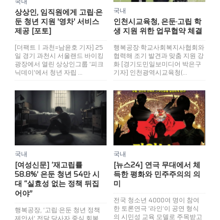
국내
국내
상상인, 임직원에게 고립·은
인천시교육청, 은둔·고립 학
둔 청년 지원 '영차' 서비스
생 지원 위한 업무협약 체결
제공 [포토]
행복공장·학교사회복지사협회와
[더팩트ㅣ과천=남윤호 기자] 25
협력해 조기 발견과 맞춤 지원 강
일 경기 과천시 서울랜드 바이킹
화 [경기도민일보미디어 박은구
광장에서 열린 상상인그룹 '피크
기자] 인천광역시교육청(...
닉데이'에서 청년 자립 ...
국내
국내
[여성신문] ‘재고립률
[뉴스24] 연극 무대에서 체
58.8%’ 은둔 청년 54만 시
득한 평화와 민주주의의 의
대 “실효성 없는 정책 뒤집
미
어야”
전국 청소년 4000여 명이 참여
한 토론연극 ‘라인’이 공연 형식
행복공장, ‘고립·은둔 청년 정책
의 시민성 교육 모델로 주목받고
제안서’ 전달 당사자 중심 회복