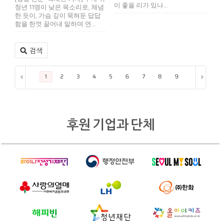
이 좋을 리가 있나...
청년 11명이 낮은 목소리로, 체념
한 듯이, 가슴 깊이 묵혀둔 답답
함을 한껏 끌어내 말하며 연...
검색
1
2
3
4
5
6
7
8
9
10
11
후원 기업과 단체