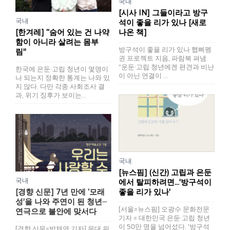
국내
[시사 IN] 그들이라고 방구
국내
석이 좋을 리가 있나 [새로
[한겨레] “숨어 있는 건 나약
나온 책]
함이 아니라 살려는 몸부
방구석이 좋을 리가 있나 햅삐펭
림”
귄 프로젝트 지음, 파람북 펴냄
“운둔·고립 청년에겐 편견과 비난
한국에 은둔·고립 청년이 몇명이
이 아닌 연결이 ...
나 되는지 정확한 통계는 나와 있
지 않다. 다만 각종 사회조사 결
과, 위기 징후가 보이는...
국내
[뉴스핌] (신간) 고립과 은둔
국내
에서 탈피하려면...'방구석이
[경향 신문] 7년 만에 ‘모래
좋을 리가 있나'
성’을 나와 주연이 된 청년···
[서울=뉴스핌] 오광수 문화전문
연극으로 불안에 맞서다
기자 = 대한민국 은둔·고립 청년
이 50만 명을 넘어섰다. '방구석
[경향 신문=박채연 기자] 무대 위