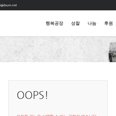
6@daum.net
행복공장
성찰
나눔
후원
OOPS!