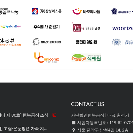
식
CONTACT US
터 제 80호] 행복공장 소식
사단법인행복공장 | 대표 황선기
사업자등록번호 : 119-82-070
] 고립·은둔청년 가족 치...
서울 관악구 남현4길 14, 2층