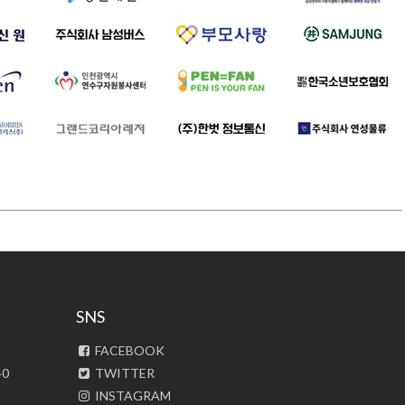
SNS
FACEBOOK
40
TWITTER
INSTAGRAM